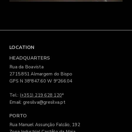
LOCATION
HEADQUARTERS
Rua da Boavista
2715.851 Almargem do Bispo
GPS N 38º847.60 W 9º266.04
Tel.:
(+351) 219 628 120
*
Email: gresilva@gresilva.pt
PORTO
Rua Manuel Assunção Falcão, 192
Zona Industrial Castêlo da Maia