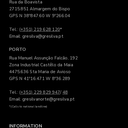
Rua da Boavista
2715.851 Almargem do Bispo
GPS N 38º847.60 W 9º266.04
Tel.:
(+351) 219 628 120
*
Email: gresilva@gresilva.pt
PORTO
Rua Manuel Assunção Falcão, 192
Zona Industrial Castêlo da Maia
4475.636 Sta Maria de Avioso
GPS N 41º16.471 W 8º36.289
Tel.:
(+351) 229 829 947
/
48
Email: gresilvanorte@gresilva.pt
*(Calls to national landline)
INFORMATION