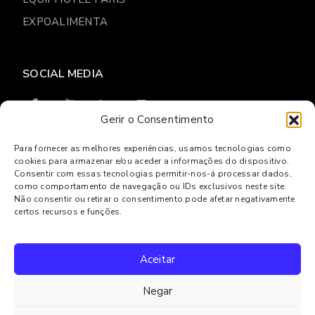
EXPOALIMENTA
SOCIAL MEDIA
Gerir o Consentimento
Para fornecer as melhores experiências, usamos tecnologias como
cookies para armazenar e/ou aceder a informações do dispositivo.
© 2026
Gresilva
Consentir com essas tecnologias permitir-nos-á processar dados,
como comportamento de navegação ou IDs exclusivos neste site.
Privacy Policy
Online complaints book
Não consentir ou retirar o consentimento pode afetar negativamente
Lisbon Arbitration and Disputes Center
certos recursos e funções.
Powered by
Websystems
Aceitar
Negar