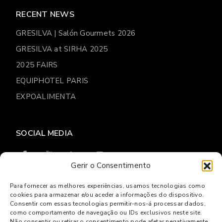
RECENT NEWS
GRESILVA | Salón Gourmets 2026
GRESILVA at SIRHA 2025
2025 FAIRS
EQUIPHOTEL PARIS
EXPOALIMENTA
SOCIAL MEDIA
Gerir o Consentimento
Para fornecer as melhores experiências, usamos tecnologias como
cookies para armazenar e/ou aceder a informações do dispositivo.
© 2026
Gresilva
Consentir com essas tecnologias permitir-nos-á processar dados,
como comportamento de navegação ou IDs exclusivos neste site.
Privacy Policy
Online complaints book
Não consentir ou retirar o consentimento pode afetar negativamente