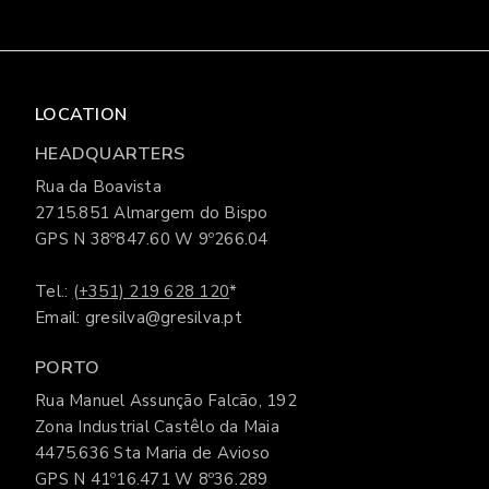
LOCATION
HEADQUARTERS
Rua da Boavista
2715.851 Almargem do Bispo
GPS N 38º847.60 W 9º266.04
Tel.:
(+351) 219 628 120
*
Email: gresilva@gresilva.pt
PORTO
Rua Manuel Assunção Falcão, 192
Zona Industrial Castêlo da Maia
4475.636 Sta Maria de Avioso
GPS N 41º16.471 W 8º36.289